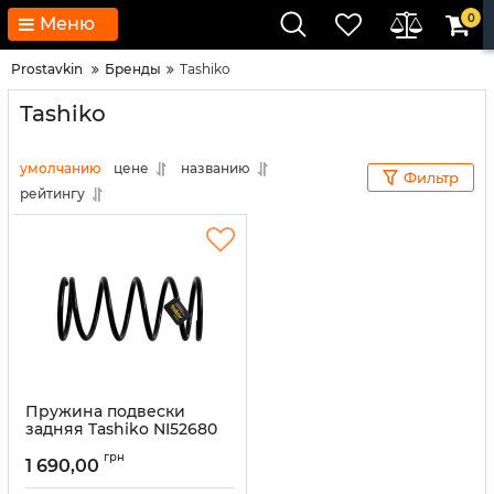
0
Меню
Prostavkin
Бренды
Tashiko
Tashiko
умолчанию
цене
названию
Фильтр
рейтингу
Пружина подвески
задняя Tashiko NI52680
Артикул:
NI52680
грн
1 690,00