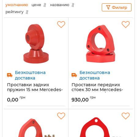
умолчанию
цене
названию
Фильтр
рейтингу
Безкоштовна
Безкоштовна
доставка
доставка
Проставки задних
Проставки передних
пружин 15 мм Mercedes-
стоек 30 мм Mercedes-
Benz EQE V295 2022 (1011-
Benz (1011-15-12/30)
грн
грн
15-043/20)
0,00
930,00
Артикул:
1011-15-12/30
Артикул:
1011-15-043/15
Предзаказ