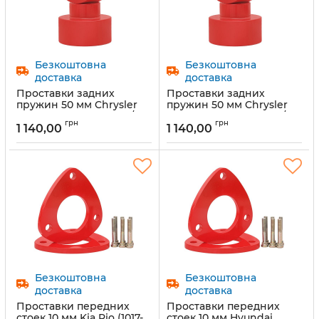
Безкоштовна
Безкоштовна
доставка
доставка
Проставки задних
Проставки задних
пружин 50 мм Chrysler
пружин 50 мм Chrysler
Pacifica,CS (1029-15-011/50)
Cruiser, PT (1029-15-010/50)
грн
грн
1 140,00
1 140,00
Артикул:
1029-15-011/50
Артикул:
1029-15-010/50
Безкоштовна
Безкоштовна
доставка
доставка
Проставки передних
Проставки передних
стоек 10 мм Kia Rio (1017-
стоек 10 мм Hyundai