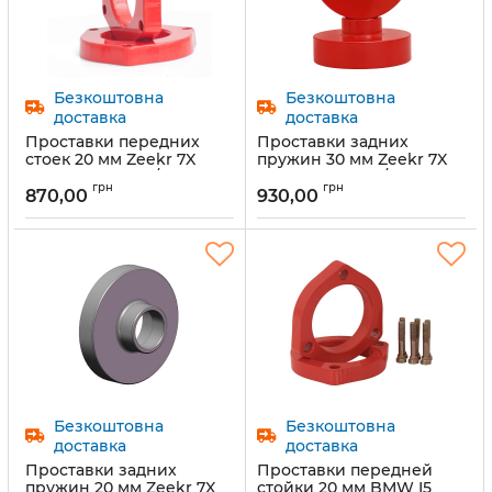
Безкоштовна
Безкоштовна
доставка
доставка
Проставки передних
Проставки задних
стоек 20 мм Zeekr 7X
пружин 30 мм Zeekr 7X
2024- (1077-15-02/20)
2024- (1077-15-01/30)
грн
грн
870,00
930,00
Артикул:
1077-15-02/20
Артикул:
1077-15-01/30
Безкоштовна
Безкоштовна
доставка
доставка
Проставки задних
Проставки передней
пружин 20 мм Zeekr 7X
стойки 20 мм BMW I5