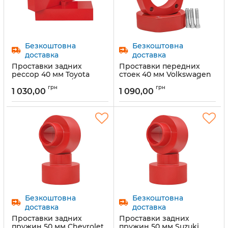
Безкоштовна
Безкоштовна
доставка
доставка
Проставки задних
Проставки передних
рессор 40 мм Toyota
стоек 40 мм Volkswagen
Hilux (1001-15-101/40)
Crafter 2 (1033-15-022/40)
грн
грн
1 030,00
1 090,00
Артикул:
1001-15-101/40
Артикул:
1033-15-022/40
Безкоштовна
Безкоштовна
доставка
доставка
Проставки задних
Проставки задних
пружин 50 мм Chevrolet
пружин 50 мм Suzuki