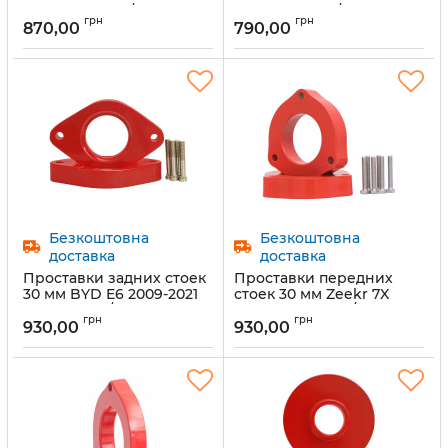
Benz (1011-15-12/10)
Benz(1011-15-12/10)
грн
грн
870,00
790,00
Артикул:
1011-15-12/20
Артикул:
1011-15-12/10
Безкоштовна
Безкоштовна
доставка
доставка
Проставки задних стоек
Проставки передних
30 мм BYD E6 2009-2021
стоек 30 мм Zeekr 7X
(1045-15-002/30)
2024- (1077-15-02/30)
грн
грн
930,00
930,00
Артикул:
1045-15-005/30
Артикул:
1077-15-02/30