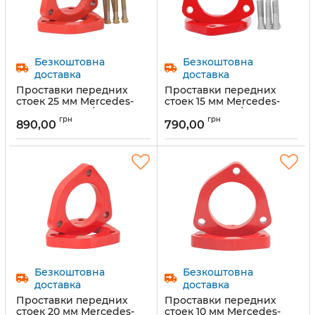
Безкоштовна
Безкоштовна
доставка
доставка
Проставки передних
Проставки передних
стоек 25 мм Mercedes-
стоек 15 мм Mercedes-
Benz (1011-15-12/25)
Benz (1011-15-12/15)
грн
грн
890,00
790,00
Артикул:
1011-15-12/25
Артикул:
1011-15-12/15
Безкоштовна
Безкоштовна
доставка
доставка
Проставки передних
Проставки передних
стоек 20 мм Mercedes-
стоек 10 мм Mercedes-