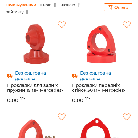
замовчуванням
ціною
назвою
Фільтр
рейтингу
Безкоштовна
Безкоштовна
доставка
доставка
Прокладки для задніх
Прокладки передніх
пружин 15 мм Mercedes-
стійок 30 мм Mercedes-
Benz EQE V295 2022 (1011-
Benz (1011-15-12/30)
грн
грн
15-043/20)
0,00
0,00
Артикул:
1011-15-12/30
Артикул:
1011-15-043/15
Предзаказ
Предзаказ