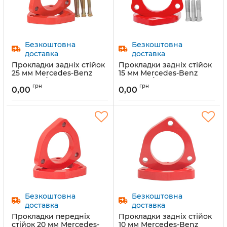
Безкоштовна
Безкоштовна
доставка
доставка
Прокладки задніх стійок
Прокладки задніх стійок
25 мм Mercedes-Benz
15 мм Mercedes-Benz
(1011-15-12/25)
(1011-15-12/15)
грн
грн
0,00
0,00
Артикул:
1011-15-12/25
Артикул:
1011-15-12/15
Предзаказ
Предзаказ
Безкоштовна
Безкоштовна
доставка
доставка
Прокладки передніх
Прокладки задніх стійок
стійок 20 мм Mercedes-
10 мм Mercedes-Benz