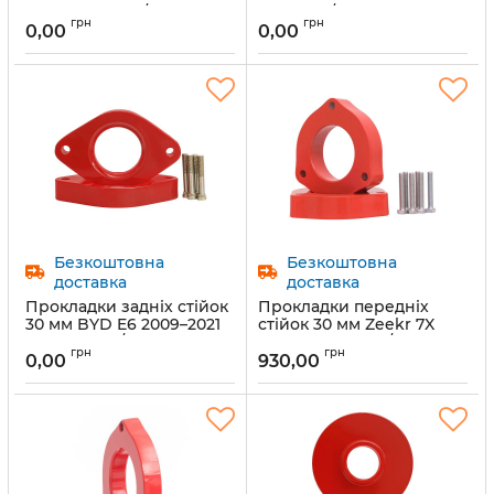
Benz (1011-15-12/10)
(1011-15-12/10)
грн
грн
0,00
0,00
Артикул:
1011-15-12/20
Артикул:
1011-15-12/10
Предзаказ
Предзаказ
Безкоштовна
Безкоштовна
доставка
доставка
Прокладки задніх стійок
Прокладки передніх
30 мм BYD E6 2009–2021
стійок 30 мм Zeekr 7X
(1045-15-002/30)
2024- (1077-15-02/30)
грн
грн
0,00
930,00
Артикул:
1045-15-005/30
Артикул:
1077-15-02/30
Предзаказ