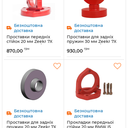
Безкоштовна
Безкоштовна
доставка
доставка
Проставки передніх
Проставки для задніх
стійок 20 мм Zeekr 7X
пружин 30 мм Zeekr 7X
2024- (1077-15-02/20)
2024- (1077-15-01/30)
грн
грн
870,00
930,00
Артикул:
1077-15-02/20
Артикул:
1077-15-01/30
Безкоштовна
Безкоштовна
доставка
доставка
Проставки для задніх
Прокладки передньої
пружин 20 мм Zeekr 7X
стійки 20 мм BMW I5