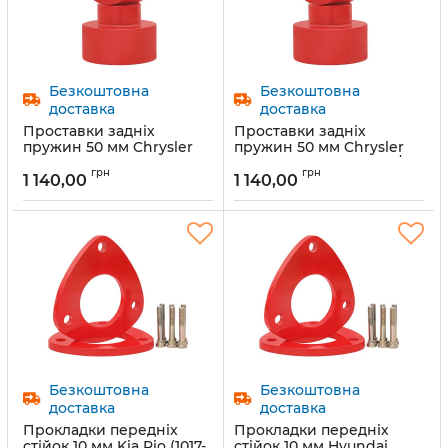
Безкоштовна
Безкоштовна
доставка
доставка
Проставки задніх
Проставки задніх
пружин 50 мм Chrysler
пружин 50 мм Chrysler
Pacifica, CS (1029-15-
Cruiser, PT (1029-15-010/50)
грн
грн
011/50)
1 140,00
1 140,00
Артикул:
1029-15-010/50
Артикул:
1029-15-011/50
Безкоштовна
Безкоштовна
доставка
доставка
Прокладки передніх
Прокладки передніх
стійок 10 мм Kia Rio (1017-
стійок 10 мм Hyundai