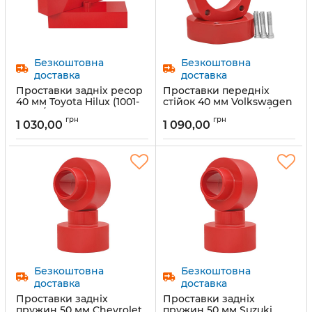
Безкоштовна
Безкоштовна
доставка
доставка
Проставки задніх ресор
Проставки передніх
40 мм Toyota Hilux (1001-
стійок 40 мм Volkswagen
15-101/40)
Crafter 2 (1033-15-022/40)
грн
грн
1 030,00
1 090,00
Артикул:
1001-15-101/40
Артикул:
1033-15-022/40
Безкоштовна
Безкоштовна
доставка
доставка
Проставки задніх
Проставки задніх
пружин 50 мм Chevrolet
пружин 50 мм Suzuki