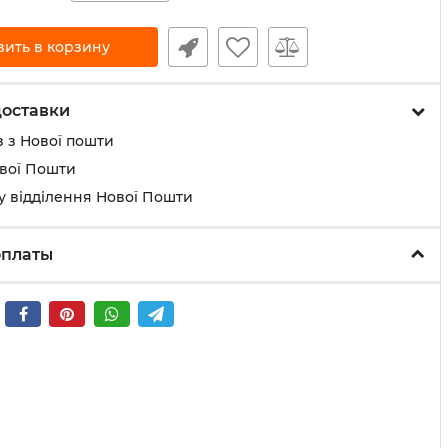
вить в корзину
доставки
 з Нової пошти
ової Пошти
у відділення Нової Пошти
оплаты