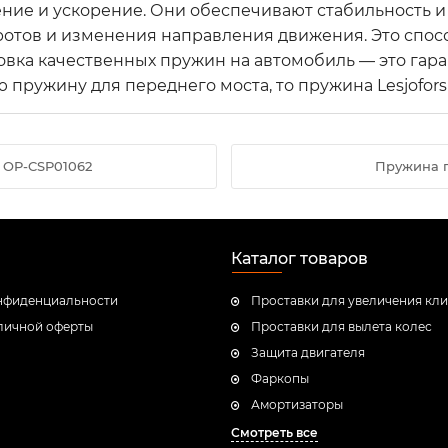
ение и ускорение. Они обеспечивают стабильность и
ротов и изменения направления движения. Это спо
овка качественных пружин на автомобиль — это гара
 пружину для переднего моста, то пружина Lesjofors
 OP-CSP01062
Пружина п
Каталог товаров
нфиденциальности
Проставки для увеличения кл
личной оферты
Проставки для вылета колес
Защита двигателя
Фаркопы
Амортизаторы
Смотреть все