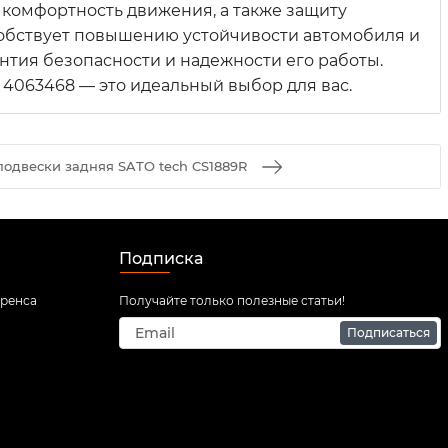
 комфортность движения, а также защиту
собствует повышению устойчивости автомобиля и
нтия безопасности и надежности его работы.
 4063468 — это идеальный выбор для вас.
одвески задняя SATO tech CS1889R
Подписка
иренса
Получайте только полезные статьи!
Подписаться