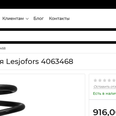
Клиентам
Блог
Контакты
3468
 Lesjofors 4063468
Оставить от
Есть в нал
916,