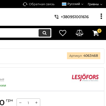
Обратная связь
Русский
Гривны
+380951001616
0
4063468
Артикул:
зыв
ичии
00
грн
−
+