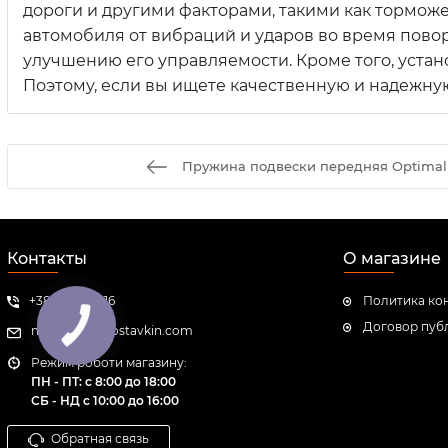
дороги и другими факторами, такими как тормож
автомобиля от вибраций и ударов во время пово
улучшению его управляемости. Кроме того, устан
Поэтому, если вы ищете качественную и надежную
Пружина подвески передняя Optimal
Контакты
О магазине
+380951001616
Политика ко
Договор пуб
manager@prostavkin.com
Режим роботи магазину:
ПН - ПТ: с 8:00 до 18:00
СБ - НД с 10:00 до 16:00
Обратная связь