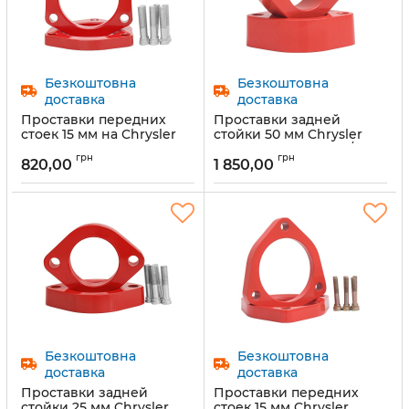
Безкоштовна
Безкоштовна
доставка
доставка
Проставки передних
Проставки задней
стоек 15 мм на Chrysler
стойки 50 мм Chrysler
200 I, Pacifica 2020- (1029-
Serbing (1029-15-008/50)
грн
грн
15-017/15)
820,00
1 850,00
Артикул:
1029-15-008/50
Артикул:
1029-15-017/15
Безкоштовна
Безкоштовна
доставка
доставка
Проставки задней
Проставки передних
стойки 25 мм Chrysler
стоек 15 мм Chrysler