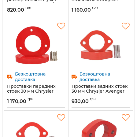
Voyager (1029-15-020/10)
Voyager IV (1029-15-
грн
грн
007/40)
820,00
1 160,00
Артикул:
1029-15-020/10
Артикул:
1029-15-007/40
Безкоштовна
Безкоштовна
доставка
доставка
Проставки передних
Проставки задних стоек
стоек 30 мм Chrysler
30 мм Chrysler Avenger
Voyager IV (1029-15-
(1029-15-006/30)
грн
грн
007/30)
1 170,00
930,00
Артикул:
1029-15-006/30
Артикул:
1029-15-007/30