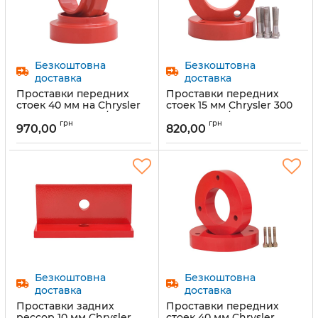
Безкоштовна
Безкоштовна
доставка
доставка
Проставки передних
Проставки передних
стоек 40 мм на Chrysler
стоек 15 мм Chrysler 300
200 ll (1029-15-018/40)
(1029-15-003/15)
грн
грн
970,00
820,00
Артикул:
1029-15-018/40
Артикул:
1029-15-003/15
Безкоштовна
Безкоштовна
доставка
доставка
Проставки задних
Проставки передних
рессор 10 мм Chrysler
стоек 40 мм Chrysler