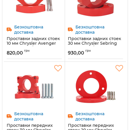
Безкоштовна
Безкоштовна
доставка
доставка
Проставки задних стоек
Проставки задних стоек
10 мм Chrysler Avenger
30 мм Chrysler Sebring
(1029-15-006/10)
(1029-15-005/30)
грн
грн
820,00
930,00
Артикул:
1029-15-006/10
Артикул:
1029-15-005/30
Безкоштовна
Безкоштовна
доставка
доставка
Проставки передних
Проставки передних