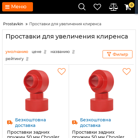
0
Меню
Prostavkin
Проставки для увеличения клиренса
Проставки для увеличения клиренса
умолчанию
цене
названию
Фильтр
рейтингу
Безкоштовна
Безкоштовна
доставка
доставка
Проставки задних
Проставки задних
пружин 50 мм Chrysler
пружин 50 мм Chrysler