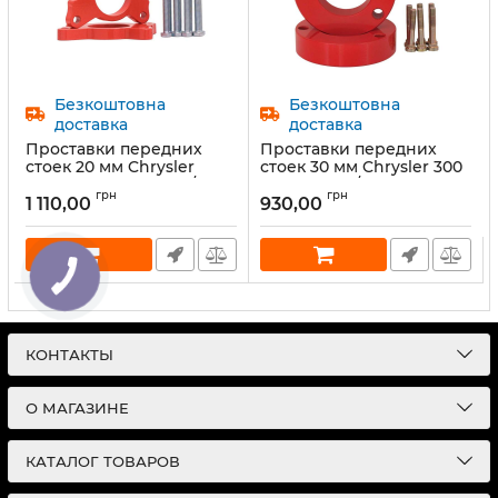
Безкоштовна
Безкоштовна
доставка
доставка
Проставки передних
Проставки передних
стоек 20 мм Chrysler
стоек 30 мм Chrysler 300
Sebring (1029-15-004/20)
(1029-15-003/30)
грн
грн
1 110,00
930,00
Артикул:
1029-15-004/20
Артикул:
1029-15-003/30
1
2
3
все
вперёд »
КОНТАКТЫ
О МАГАЗИНЕ
КАТАЛОГ ТОВАРОВ