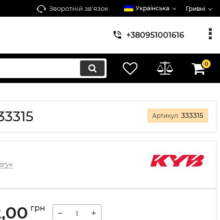
Зворотній зв'язок
Українська
Гривні
+380951001616
0
33315
333315
Артикул:
дгук
2,00
грн
−
+