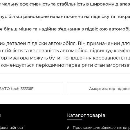
альну ефективність та стабільність в широкому діапаз
є більш рівномірне навантаження на підвіску та покра
 більш міцне та надійне з'єднання з підвіскою автомобі
х деталей підвіски автомобіля. Він призначений для 
и стійкість та керованість автомобіля, підвищує комф
мортизатора можуть бути: погіршення керованості, пі
екомендується періодично перевіряти стан амортизатор
SATO tech 33336F
Амортизатор підвіс
н
Каталог товарів
фіденційності
Проставки для збільшення клі