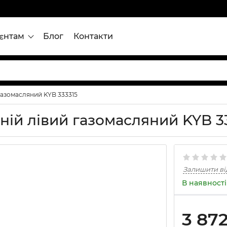
ієнтам
Блог
Контакти
газомасляний KYB 333315
ній лівий газомасляний KYB 3
Залишити ві
В наявності
3 87