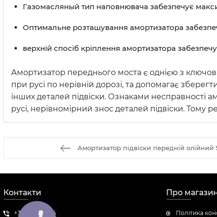
Газомасляный тип наповнювача забезпечує максим
Оптимальне розташування амортизатора забезпечу
верхній спосіб кріплення амортизатора забезпечує
Амортизатор переднього моста є однією з ключови
при русі по нерівній дорозі, та допомагає зберегт
інших деталей підвіски. Ознаками несправності а
русі, нерівномірний знос деталей підвіски. Тому р
Амортизатор підвіски передній олійний 
Контакти
Про магази
+380951001616
Політика кон