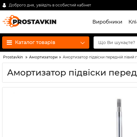
Доброго дня,
увійдіть в особистий кабінет
Виробники
Кл
Каталог товарів
Prostavkin
Амортизатори
Амортизатор підвіски передній лівий 
Амортизатор підвіски перед