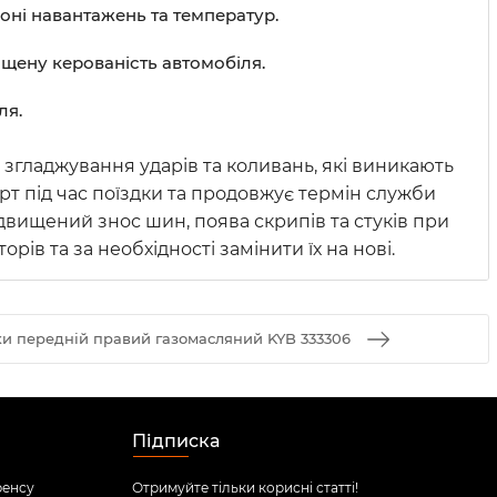
оні навантажень та температур.
щену керованість автомобіля.
ля.
згладжування ударів та коливань, які виникають
орт під час поїздки та продовжує термін служби
двищений знос шин, поява скрипів та стуків при
ів та за необхідності замінити їх на нові.
ки передній правий газомасляний KYB 333306
Підписка
ренсу
Отримуйте тільки корисні статті!