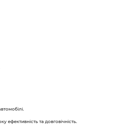
ь
втомобілі.
у ефективність та довговічність.