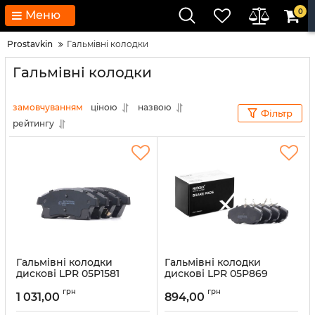
0
Меню
Prostavkin
Гальмівні колодки
Гальмівні колодки
замовчуванням
ціною
назвою
Фільтр
рейтингу
Гальмівні колодки
Гальмівні колодки
дискові LPR 05P1581
дискові LPR 05P869
Артикул:
05P1581
Артикул:
05P869
грн
грн
1 031,00
894,00